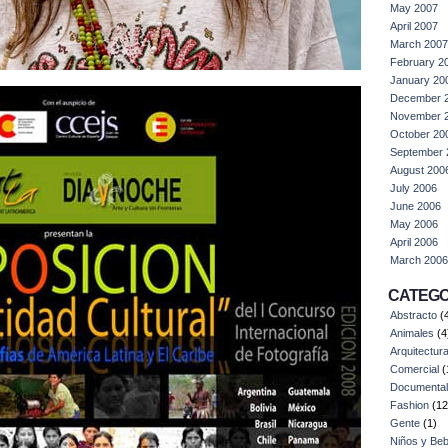
May 2007
April 2007
March 2007
February 2
January 20
December 
November 
October 20
September 
August 200
July 2006
June 2006
May 2006
April 2006
March 2006
CATEGO
Abstracto
(
Animales
(4
Arquitectur
Comercial
(
Documental
Fashion
(12
Gente
(1)
Niños y Be