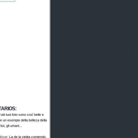
ARIOS:
Tutti tuoi foto sono così belle e
e un esempio della belleza della
oi, gli umani...
dóvar
: La de la viejita comiendo,