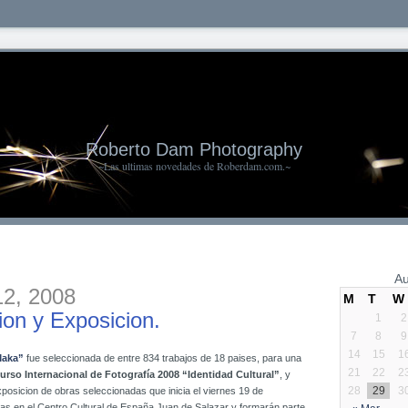
Roberto Dam Photography
~Las ultimas novedades de Roberdam.com.~
Au
2, 2008
M
T
W
on y Exposicion.
1
2
7
8
9
14
15
1
aka”
fue seleccionada de entre 834 trabajos de 18 paises, para una
21
22
2
urso Internacional de Fotografía 2008 “Identidad Cultural”
, y
28
29
3
xposicion de obras seleccionadas que inicia el viernes 19 de
ras en el Centro Cultural de España Juan de Salazar y formarán parte