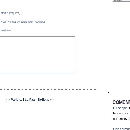
Name (required)
Mail (will not be published) (required)
Website
« «
Variete.
|
La Paz - Bolivia.
» »
COMENT
Giuseppe
: 
fanno veder
unmanità... N
Chica Almo