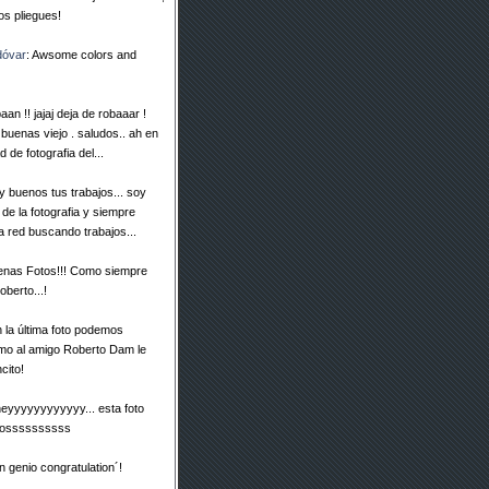
os pliegues!
dóvar
: Awsome colors and
aan !! jajaj deja de robaaar !
buenas viejo . saludos.. ah en
 de fotografia del...
y buenos tus trabajos... soy
de la fotografia y siempre
a red buscando trabajos...
enas Fotos!!! Como siempre
berto...!
n la última foto podemos
mo al amigo Roberto Dam le
cito!
heyyyyyyyyyyyy... esta foto
ntossssssssss
n genio congratulation´!