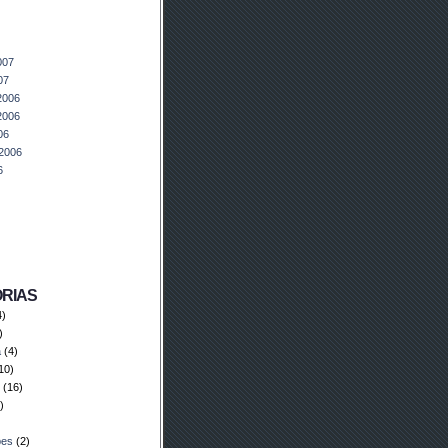
007
07
2006
2006
06
2006
6
RIAS
4)
)
a
(4)
10)
(16)
)
bes
(2)