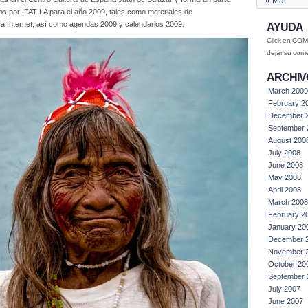
« Mar
os por IFAT-LA para el año 2009, tales como materiales de
a Internet, así como agendas 2009 y calendarios 2009.
AYUDA
Click en COM
dejar su com
ARCHIV
March 2009
February 2
December 
September 
August 200
July 2008
June 2008
May 2008
April 2008
March 2008
February 2
January 20
December 
November 
October 20
September 
July 2007
June 2007