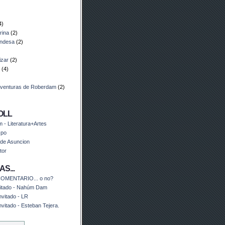
4)
arina
(2)
andesa
(2)
izar
(2)
(4)
Aventuras de Roberdam
(2)
OLL
- Literatura+Artes
spo
 de Asuncion
tor
S...
OMENTARIO... o no?
nvitado - Nahúm Dam
nvitado - LR
nvitado - Esteban Tejera.