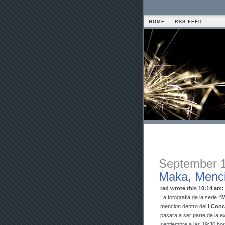
HOME
RSS FEED
September 1
Maka, Menci
rad wrote this 10:14 am:
La fotografia de la serie
“M
mencion dentro del
I Conc
pasara a ser parte de la e
septiembre a las 19:30 ho