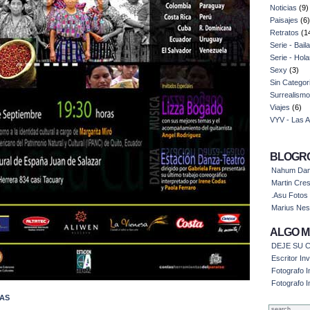
Noticias
(9)
Paisajes
(6)
Retratos
(1
Serie - Bail
Serie - Hol
Sexy
(3)
Sin Categor
Surrealismo
Viajes
(6)
VYV - Las 
BLOGR
Nahum Dam 
Martin Cre
.Asu Fotos
Marius Nes
ALGO MA
DEJE SU C
Escritor I
Fotografo I
Fotografo I
IAS