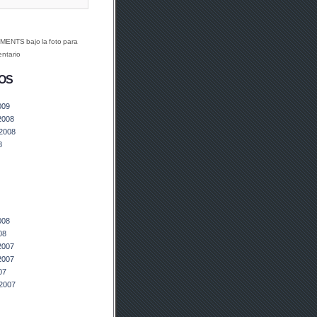
MENTS bajo la foto para
entario
OS
009
2008
2008
8
008
08
2007
2007
07
2007