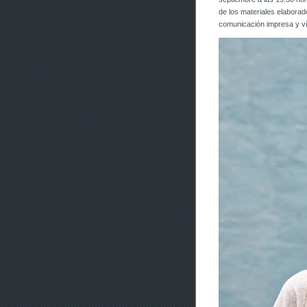
de los materiales elaborad
comunicación impresa y ví