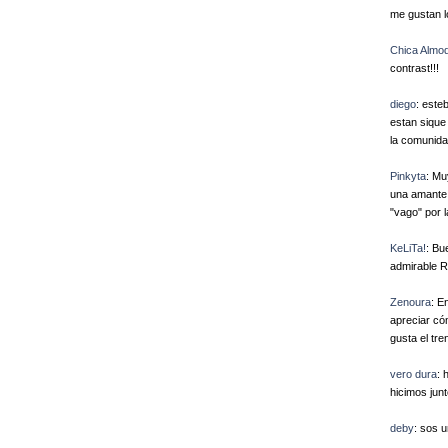
me gustan l
Chica Almo
contrast!!!
diego
: esteb
estan sique 
la comunidad
Pinkyta
: Mu
una amante 
"vago" por l
KeLiTa!
: Bu
admirable Ro
Zenoura
: E
apreciar có
gusta el tren
vero dura
: 
hicimos ju
deby
: sos u